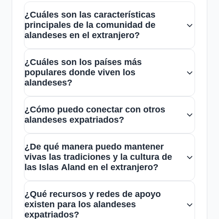
¿Cuáles son las características
principales de la comunidad de
alandeses en el extranjero?
La comunidad de alandeses en el
¿Cuáles son los países más
extranjero es pequeña pero muy unida,
populares donde viven los
con un fuerte sentido de identidad cultural
alandeses?
y tradición. Se caracteriza por su calidez,
Los alandeses suelen residir
cooperación y deseo de mantener vivas
¿Cómo puedo conectar con otros
principalmente en Finlandia, Suecia y otros
alandeses expatriados?
sus costumbres incluso fuera de las Islas
países nórdicos, aunque también hay
Aland.
Puedes unirte a grupos y chats en línea
comunidades en países como Canadá y
¿De qué manera puedo mantener
dedicados a la comunidad de alandeses,
Estados Unidos. La proximidad cultural y
vivas las tradiciones y la cultura de
como los grupos en redes sociales y
las Islas Aland en el extranjero?
lingüística facilita su integración en estos
plataformas de mensajería. Participar en
lugares.
Participa en festivales, celebra tradiciones
eventos culturales y ferias también ayuda
¿Qué recursos y redes de apoyo
y comparte historias con otros alandeses
existen para los alandeses
a fortalecer los lazos con otros
en tu comunidad local. También puedes
expatriados?
expatriados.