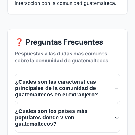
interacción con la comunidad guatemalteca.
❓ Preguntas Frecuentes
Respuestas a las dudas más comunes
sobre la comunidad de guatemaltecos
¿Cuáles son las características
principales de la comunidad de
guatemaltecos en el extranjero?
La comunidad de guatemaltecos en el
¿Cuáles son los países más
extranjero es solidaria, con un fuerte
populares donde viven
sentido de identidad cultural y tradición.
guatemaltecos?
Muchos participan activamente en