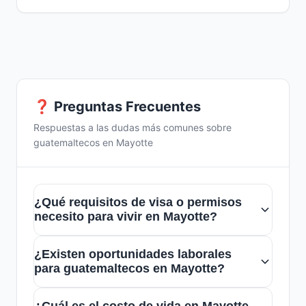
❓ Preguntas Frecuentes
Respuestas a las dudas más comunes sobre
guatemaltecos en Mayotte
¿Qué requisitos de visa o permisos
necesito para vivir en Mayotte?
Como parte de Francia, Mayotte requiere
¿Existen oportunidades laborales
que los inmigrantes guatemaltecos
para guatemaltecos en Mayotte?
gestionen una visa o permiso de
Sí, hay oportunidades en sectores como la
residencia antes de residir allí. Es