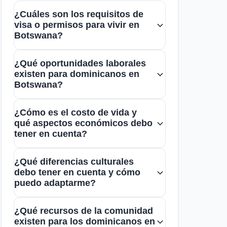
¿Cuáles son los requisitos de
visa o permisos para vivir en
Botswana?
Para residir en Botswana, los
¿Qué oportunidades laborales
dominicanos necesitan una visa de
existen para dominicanos en
residencia o permisos específicos
Botswana?
dependiendo de su propósito, como
Las oportunidades laborales en
trabajo o estudio. Es recomendable
¿Cómo es el costo de vida y
Botswana se concentran en
qué aspectos económicos debo
consultar la embajada o consulado
sectores como minería, agricultura,
tener en cuenta?
de Botswana para información
construcción y educación. El chat de
actualizada y asesoría
El costo de vida en Botswana es
dominicanos en Botswana es un
¿Qué diferencias culturales
personalizada.
relativamente moderado, con gastos
debo tener en cuenta y cómo
excelente recurso para compartir
en vivienda, transporte y
puedo adaptarme?
experiencias y recomendaciones
alimentación que varían según la
sobre ofertas de empleo y contactos
La cultura en Botswana es cálida y
ciudad. Es importante planificar bien
¿Qué recursos de la comunidad
locales.
respetuosa, con tradiciones propias
existen para los dominicanos en
el presupuesto y aprovechar los