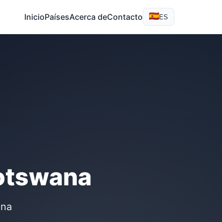
Inicio
Países
Acerca de
Contacto
ES
Botswana
ana