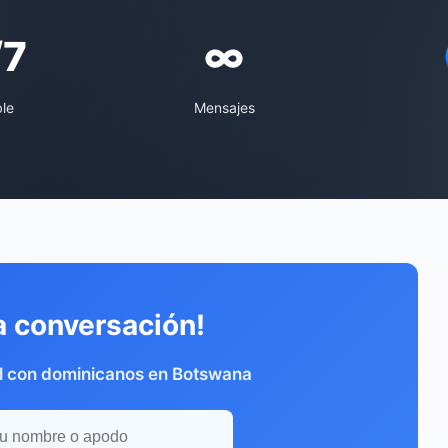
/7
∞
ble
Mensajes
a conversación!
l con dominicanos en Botswana