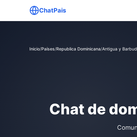
ChatPais
Inicio
/
Países
/
Republica Dominicana
/
Antigua y Barbu
Chat de dom
Comuni