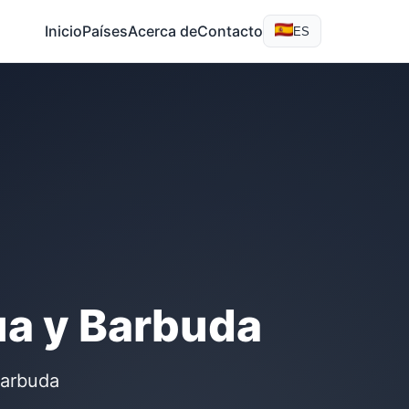
Inicio
Países
Acerca de
Contacto
ES
ua y Barbuda
Barbuda