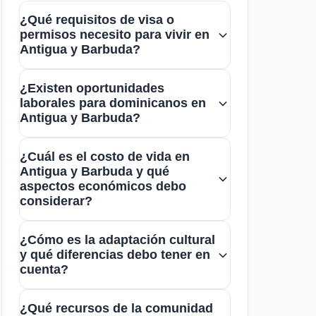
¿Qué requisitos de visa o
permisos necesito para vivir en
Antigua y Barbuda?
Los ciudadanos dominicanos
¿Existen oportunidades
necesitan solicitar una visa de
laborales para dominicanos en
residencia o permiso de trabajo,
Antigua y Barbuda?
dependiendo del motivo de su
Sí, hay oportunidades en turismo,
estadía. Es recomendable consultar
¿Cuál es el costo de vida en
hospitalidad y construcción, aunque
Antigua y Barbuda y qué
la embajada o el consulado para
la competencia puede ser alta.
aspectos económicos debo
información actualizada y
considerar?
Conectarse con la comunidad local y
específica.
el chat de dominicanos puede
El costo de vida es moderado a alto,
¿Cómo es la adaptación cultural
facilitar el acceso a ofertas y
especialmente en alquiler y
y qué diferencias debo tener en
networking.
alimentación importada. Es
cuenta?
importante planificar un
La cultura en Antigua y Barbuda es
presupuesto y buscar apoyo en la
¿Qué recursos de la comunidad