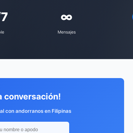
/7
∞
ble
Mensajes
a conversación!
l con andorranos en Filipinas