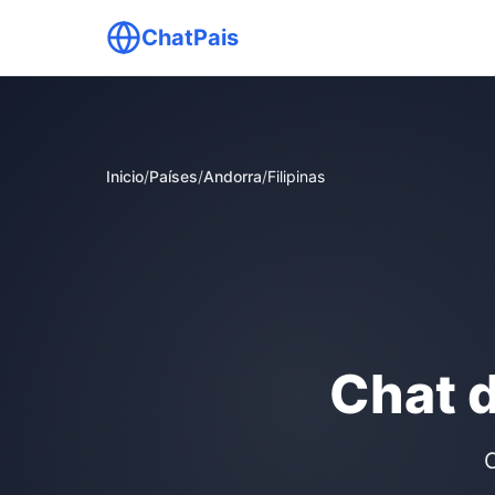
ChatPais
Inicio
/
Países
/
Andorra
/
Filipinas
Chat d
C