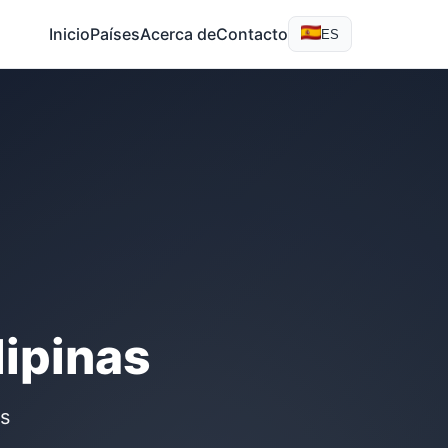
Inicio
Países
Acerca de
Contacto
ES
lipinas
as