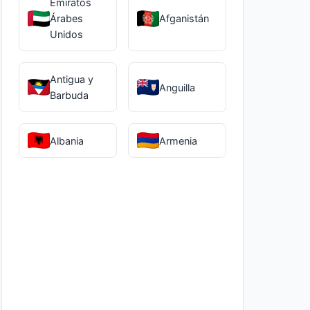
Emiratos
Árabes
Afganistán
Unidos
Antigua y
Anguilla
Barbuda
Albania
Armenia