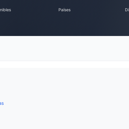
nibles
Países
Di
as