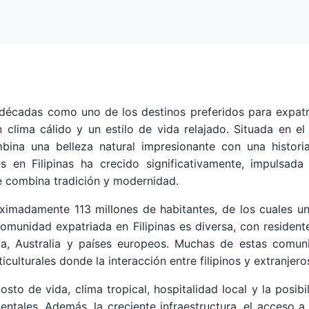
s décadas como uno de los destinos preferidos para expat
n clima cálido y un estilo de vida relajado. Situada en el
bina una belleza natural impresionante con una histor
s en Filipinas ha crecido significativamente, impulsad
ue combina tradición y modernidad.
imadamente 113 millones de habitantes, de los cuales una
omunidad expatriada en Filipinas es diversa, con residen
dia, Australia y países europeos. Muchas de estas comu
iculturales donde la interacción entre filipinos y extranjer
osto de vida, clima tropical, hospitalidad local y la posib
tales. Además, la creciente infraestructura, el acceso a 