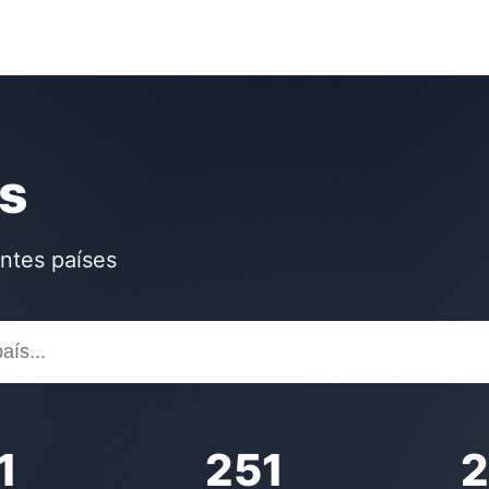
as
entes países
1
251
2