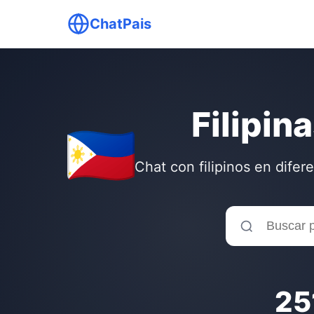
ChatPais
Filipin
Chat con filipinos en difer
25