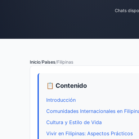
Chats dispo
Inicio
/
Países
/
Filipinas
📋 Contenido
Introducción
Comunidades Internacionales en Filipin
Cultura y Estilo de Vida
Vivir en Filipinas: Aspectos Prácticos