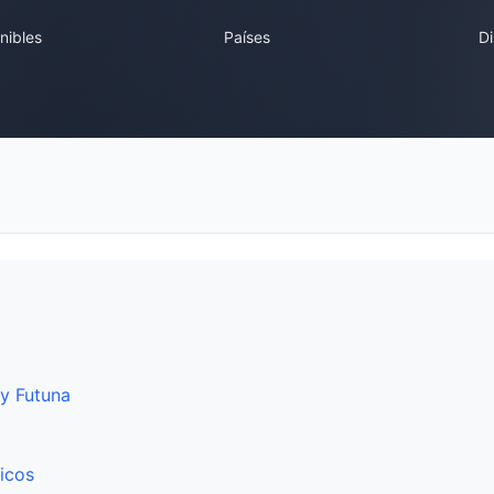
nibles
Países
Di
 y Futuna
ticos