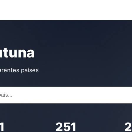
utuna
erentes países
1
251
2