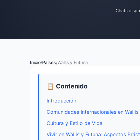
Chats dispo
Inicio
/
Países
/
Wallis y Futuna
📋 Contenido
Introducción
Comunidades Internacionales en Wallis
Cultura y Estilo de Vida
Vivir en Wallis y Futuna: Aspectos Prác