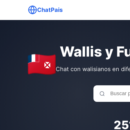
ChatPais
Wallis y F
Chat con walisianos en dif
25