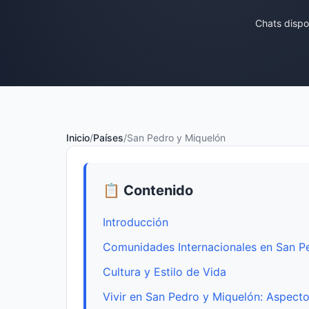
Chats dispo
Inicio
/
Países
/
San Pedro y Miquelón
📋 Contenido
Introducción
Comunidades Internacionales en San P
Cultura y Estilo de Vida
Vivir en San Pedro y Miquelón: Aspecto