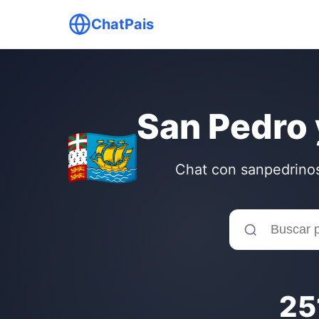
ChatPais
San Pedro 
Chat con sanpedrinos
25