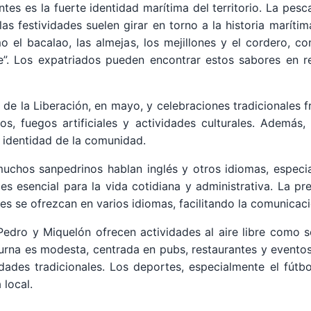
tes es la fuerte identidad marítima del territorio. La pesc
las festividades suelen girar en torno a la historia maríti
 el bacalao, las almejas, los mejillones y el cordero, c
e”. Los expatriados pueden encontrar estos sabores en 
a de la Liberación, en mayo, y celebraciones tradicionales
os, fuegos artificiales y actividades culturales. Además, 
a identidad de la comunidad.
 muchos sanpedrinos hablan inglés y otros idiomas, especia
 es esencial para la vida cotidiana y administrativa. La 
es se ofrezcan en varios idiomas, facilitando la comunicaci
 Pedro y Miquelón ofrecen actividades al aire libre como 
urna es modesta, centrada en pubs, restaurantes y eventos 
idades tradicionales. Los deportes, especialmente el fútb
 local.