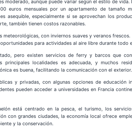
s moderado, aunque puede variar según el estilo de vida. L
,200 euros mensuales por un apartamento de tamaño me
, es asequible, especialmente si se aprovechan los produc
rte, también tienen costos razonables.
s meteorológicas, con inviernos suaves y veranos frescos. 
 oportunidades para actividades al aire libre durante todo e
mitado, pero existen servicios de ferry y barcos que cone
 las principales localidades es adecuada, y muchos res
fónica es buena, facilitando la comunicación con el exterior.
blicas y privadas, con algunas opciones de educación in
esidentes pueden acceder a universidades en Francia conti
ón está centrado en la pesca, el turismo, los servicio
ón con grandes ciudades, la economía local ofrece empleo
iente y la conservación.