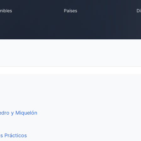
nibles
Países
Di
edro y Miquelón
s Prácticos