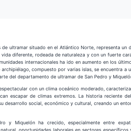
s de ultramar situado en el Atlántico Norte, representa un 
vida diferente, rodeada de naturaleza y con un fuerte cará
munidades internacionales ha ido en aumento en los últimos
e archipiélago, compuesto por varias islas, se encuentra a
 parte del departamento de ultramar de San Pedro y Miquel
espectacular con un clima oceánico moderado, caracterizad
scan escapar de climas extremos. La historia reciente del
n su desarrollo social, económico y cultural, creando un e
dro y Miquelón ha crecido, especialmente entre expat
 natural, oportunidades laborales en sectores específicos 