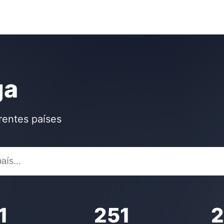
ga
rentes países
1
251
2