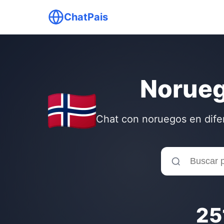
ChatPais
Norue
Chat con noruegos en dife
25