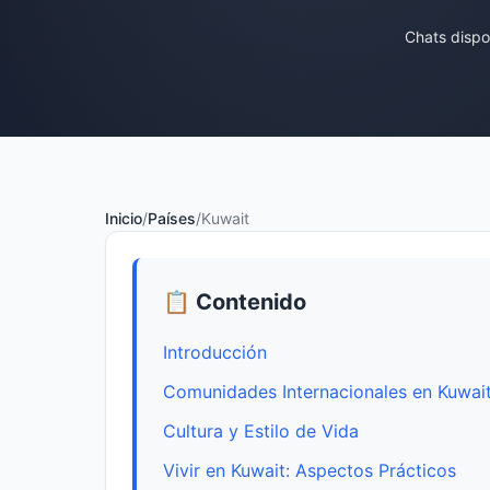
Chats dispo
Inicio
/
Países
/
Kuwait
📋 Contenido
Introducción
Comunidades Internacionales en Kuwai
Cultura y Estilo de Vida
Vivir en Kuwait: Aspectos Prácticos