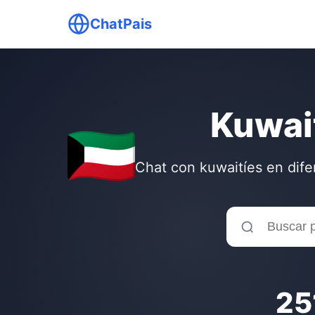
ChatPais
Kuwai
Chat con kuwaitíes en dife
25