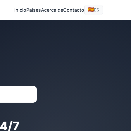
Inicio
Países
Acerca de
Contacto
ES
4/7