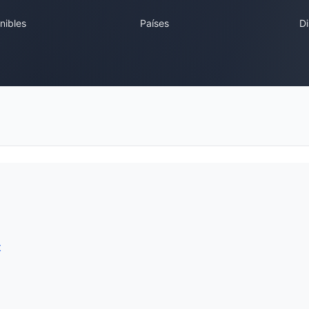
nibles
Países
Di
t