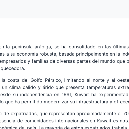
en la península arábiga, se ha consolidado en las últim
as a su economía robusta, basada principalmente en la indu
, empresarios y familias de diversas partes del mundo que
riquecedora.
la costa del Golfo Pérsico, limitando al norte y al oeste
on un clima cálido y árido que presenta temperaturas ext
Desde su independencia en 1961, Kuwait ha experimentado
o que ha permitido modernizar su infraestructura y ofrecer 
ro de expatriados, que representan aproximadamente el 70
resencia de comunidades internacionales en Kuwait es nota
conómica del país. La mayoría de estos expatriados trabaja