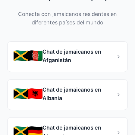
extranjero para recibir apoyo y consejos
útiles desde el inicio.
Conecta con jamaicanos residentes en
diferentes países del mundo
Chat de jamaicanos en
Afganistán
Chat de jamaicanos en
Albania
Chat de jamaicanos en