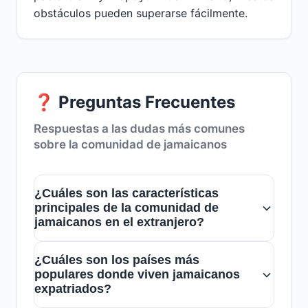
obstáculos pueden superarse fácilmente.
❓ Preguntas Frecuentes
Respuestas a las dudas más comunes
sobre la comunidad de jamaicanos
¿Cuáles son las características
principales de la comunidad de
jamaicanos en el extranjero?
La comunidad de jamaicanos en el
¿Cuáles son los países más
extranjero suele ser cálida, acogedora y
populares donde viven jamaicanos
muy conectada a su cultura. Muchos
expatriados?
participan en eventos culturales y