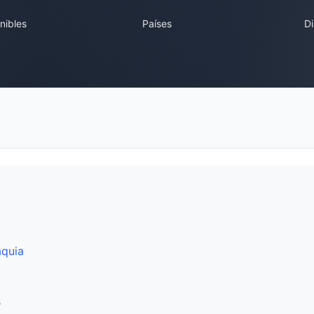
nibles
Países
Di
aquia
s