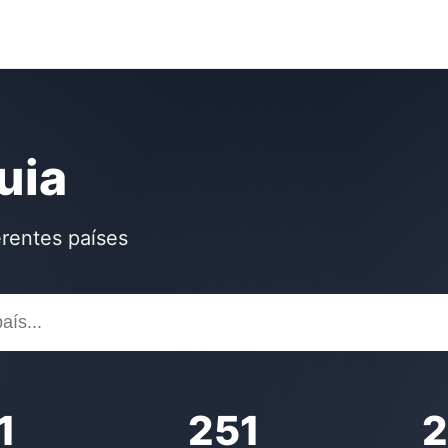
uia
rentes países
1
251
2