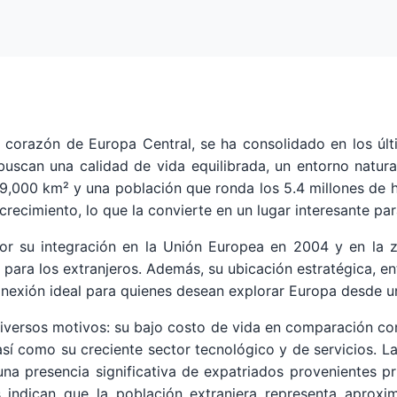
l corazón de Europa Central, se ha consolidado en los úl
buscan una calidad de vida equilibrada, un entorno natural
,000 km² y una población que ronda los 5.4 millones de ha
cimiento, lo que la convierte en un lugar interesante para 
or su integración en la Unión Europea en 2004 y en la z
ara los extranjeros. Además, su ubicación estratégica, en
onexión ideal para quienes desean explorar Europa desde u
 diversos motivos: su bajo costo de vida en comparación co
así como su creciente sector tecnológico y de servicios. L
una presencia significativa de expatriados provenientes p
s indican que la población extranjera representa aprox