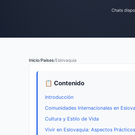
Chats dispo
Inicio
/
Países
/
Eslovaquia
📋 Contenido
Introducción
Comunidades Internacionales en Eslov
Cultura y Estilo de Vida
Vivir en Eslovaquia: Aspectos Práctico