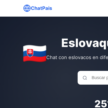
ChatPais
Eslovaq
Chat con eslovacos en dife
25