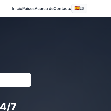
Inicio
Países
Acerca de
Contacto
ES
4/7