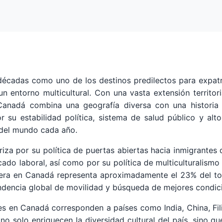
décadas como uno de los destinos predilectos para expatr
n entorno multicultural. Con una vasta extensión territori
Canadá combina una geografía diversa con una historia 
or su estabilidad política, sistema de salud público y alt
 del mundo cada año.
iza por su política de puertas abiertas hacia inmigrantes 
ado laboral, así como por su política de multiculturalismo
anjera en Canadá representa aproximadamente el 23% del to
endencia global de movilidad y búsqueda de mejores condic
 en Canadá corresponden a países como India, China, Filipi
no solo enriquecen la diversidad cultural del país, sino q