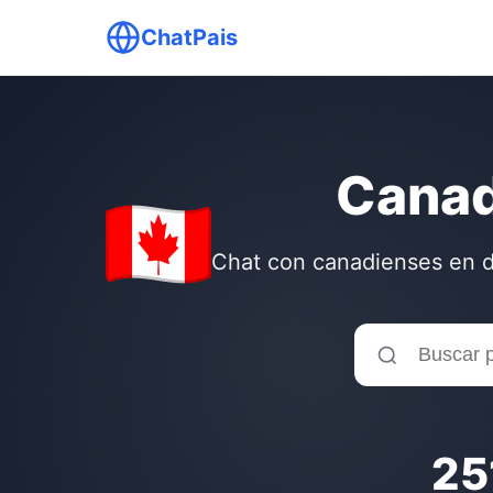
ChatPais
Cana
Chat con canadienses en d
25