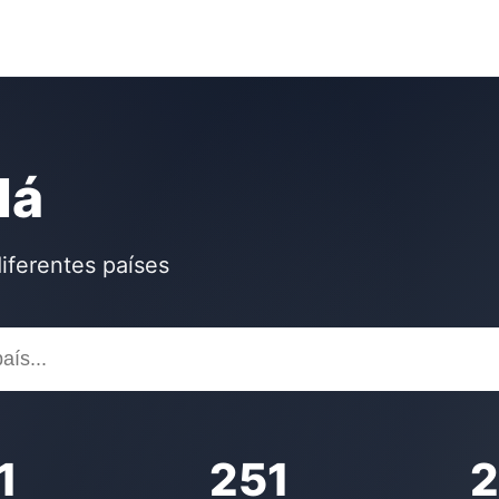
dá
iferentes países
1
251
2