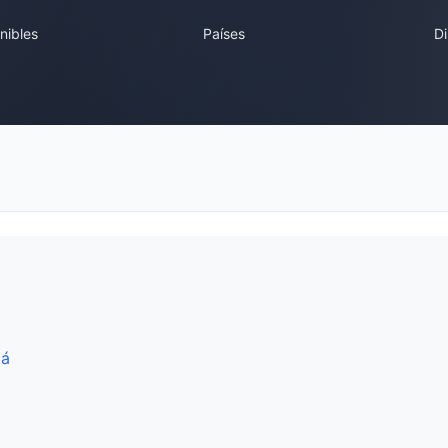
nibles
Países
Di
dá