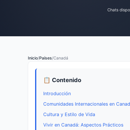
Chats dispo
Inicio
/
Países
/
Canadá
📋 Contenido
Introducción
Comunidades Internacionales en Cana
Cultura y Estilo de Vida
Vivir en Canadá: Aspectos Prácticos