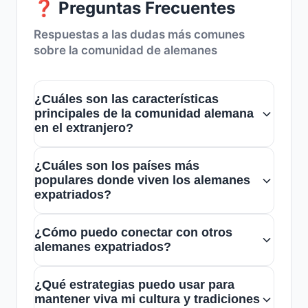
❓ Preguntas Frecuentes
Respuestas a las dudas más comunes
sobre la comunidad de alemanes
¿Cuáles son las características
principales de la comunidad alemana
en el extranjero?
La comunidad alemana en el extranjero es
¿Cuáles son los países más
diversa, activa y multicultural, con fuertes
populares donde viven los alemanes
lazos culturales y sociales. Muchos
expatriados?
expatriados mantienen tradiciones, idioma
Los países más populares entre los
y valores alemanes, facilitando la
¿Cómo puedo conectar con otros
expatriados alemanes incluyen Suiza,
alemanes expatriados?
integración y conservación de su
Estados Unidos, Austria, Reino Unido y
identidad.
Puedes unirte a grupos en redes sociales y
España, debido a oportunidades laborales,
¿Qué estrategias puedo usar para
chats específicos de alemanes en el
calidad de vida y cercanía cultural.
mantener viva mi cultura y tradiciones