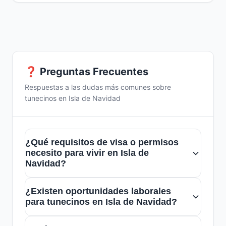
❓ Preguntas Frecuentes
Respuestas a las dudas más comunes sobre
tunecinos en Isla de Navidad
¿Qué requisitos de visa o permisos
necesito para vivir en Isla de
Navidad?
Para residir en Isla de Navidad,
¿Existen oportunidades laborales
generalmente necesitas gestionar una visa
para tunecinos en Isla de Navidad?
apropiada a través de las autoridades
Sí, hay oportunidades en sectores como el
migratorias australianas. Es recomendable