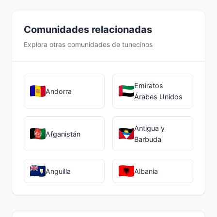
tunecina puede ofrecer apoyo y
orientación en estos temas a través del
Comunidades relacionadas
chat.
Explora otras comunidades de tunecinos
Emiratos
Andorra
Árabes Unidos
Antigua y
Afganistán
Barbuda
Anguilla
Albania