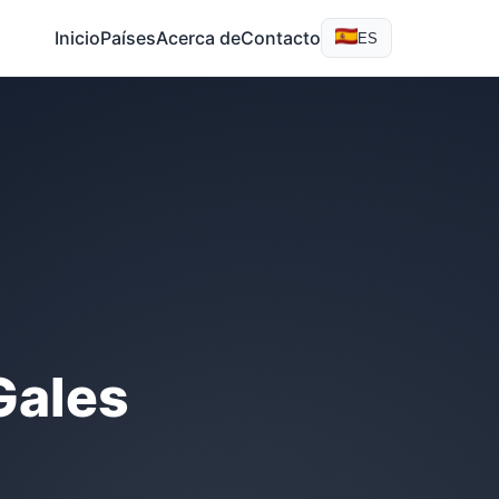
Inicio
Países
Acerca de
Contacto
ES
Gales