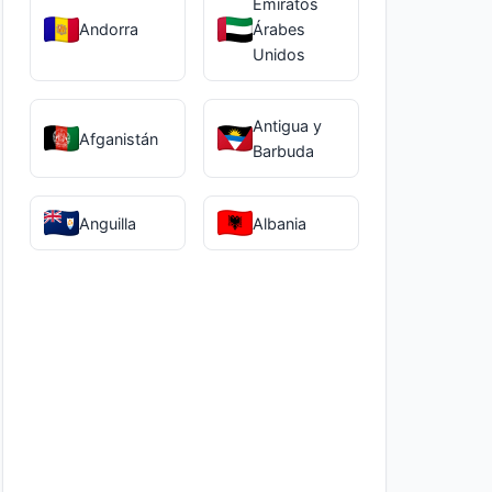
Emiratos
Andorra
Árabes
Unidos
Antigua y
Afganistán
Barbuda
Anguilla
Albania