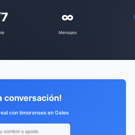
/7
∞
ble
Mensajes
a conversación!
eal con timorenses en Gales