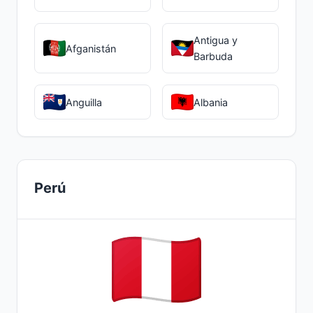
Antigua y
Afganistán
Barbuda
Anguilla
Albania
Perú