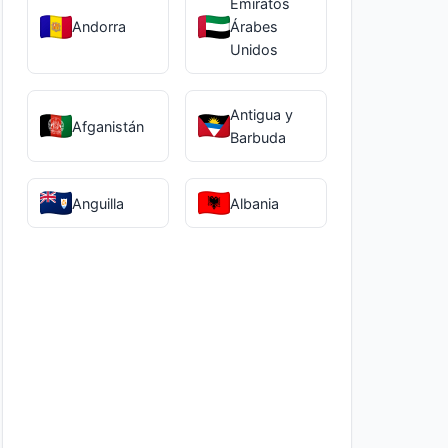
Emiratos
Andorra
Árabes
Unidos
Antigua y
Afganistán
Barbuda
Anguilla
Albania