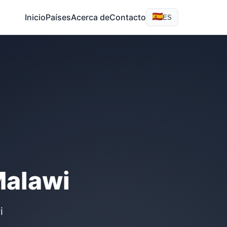
Inicio
Países
Acerca de
Contacto
ES
Malawi
i