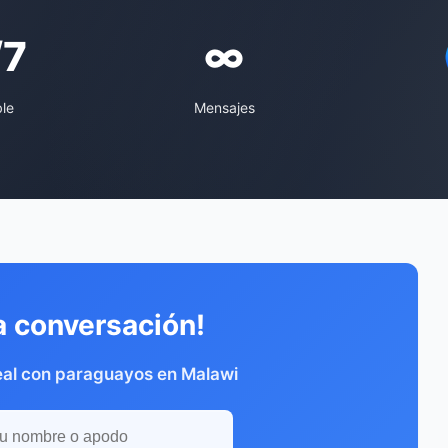
/7
∞
ble
Mensajes
a conversación!
eal con paraguayos en Malawi