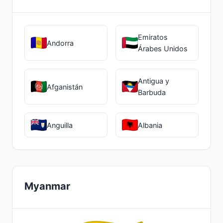
Emiratos
Andorra
Árabes Unidos
Antigua y
Afganistán
Barbuda
Anguilla
Albania
Myanmar