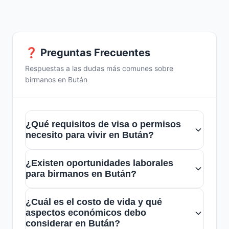
❓ Preguntas Frecuentes
Respuestas a las dudas más comunes sobre
birmanos en Bután
¿Qué requisitos de visa o permisos
necesito para vivir en Bután?
Para residir en Bután, los ciudadanos
¿Existen oportunidades laborales
birmanos deben obtener una visa de
para birmanos en Bután?
residencia, gestionada a través de las
Sí, en sectores como la educación, el
autoridades de inmigración butanesas. Es
¿Cuál es el costo de vida y qué
turismo y la agricultura, hay
recomendable consultar con la embajada
aspectos económicos debo
oportunidades para inmigrantes birmanos.
considerar en Bután?
o consulado de Bután para información