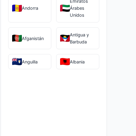
Emiratos
Andorra
Árabes
Unidos
Antigua y
Afganistán
Barbuda
Anguilla
Albania