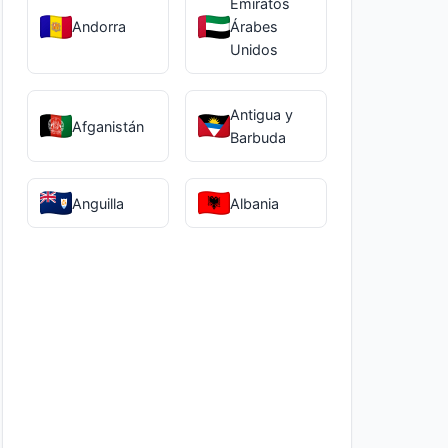
Emiratos
Andorra
Árabes
Unidos
Antigua y
Afganistán
Barbuda
Anguilla
Albania