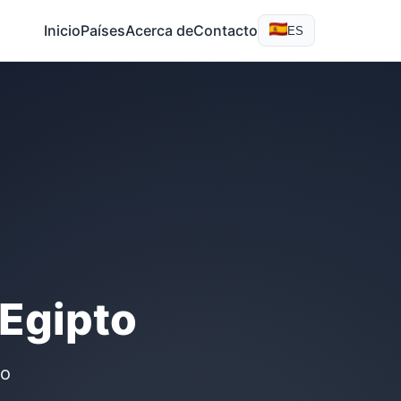
Inicio
Países
Acerca de
Contacto
ES
 Egipto
to