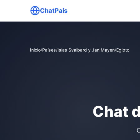
ChatPais
Inicio
/
Países
/
Islas Svalbard y Jan Mayen
/
Egipto
Chat d
C