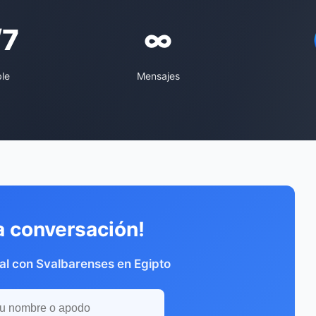
/7
∞
ble
Mensajes
a conversación!
al con Svalbarenses en Egipto