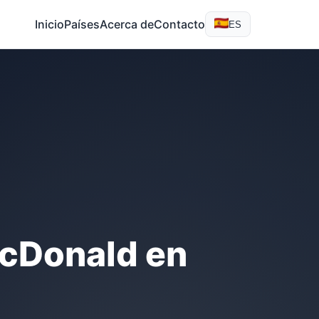
Inicio
Países
Acerca de
Contacto
ES
McDonald en