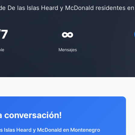
e De las Islas Heard y McDonald residentes e
/7
∞
ble
Mensajes
a conversación!
as Islas Heard y McDonald en Montenegro