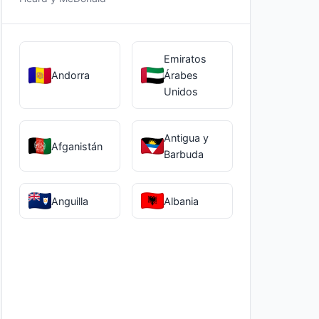
Emiratos
Andorra
Árabes
Unidos
Antigua y
Afganistán
Barbuda
Anguilla
Albania