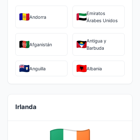
Emiratos
Andorra
Árabes Unidos
Antigua y
Afganistán
Barbuda
Anguilla
Albania
Irlanda