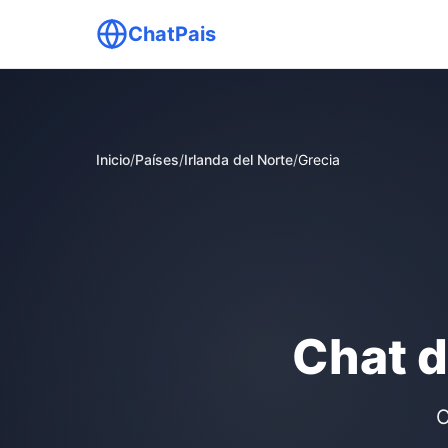
ChatPais
Inicio
/
Países
/
Irlanda del Norte
/
Grecia
Chat d
C