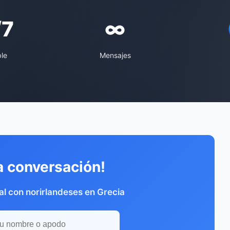
/7
∞
ble
Mensajes
a conversación!
l con norirlandeses en Grecia