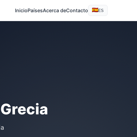
Inicio
Países
Acerca de
Contacto
ES
 Grecia
ia