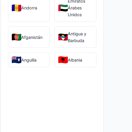
Emiratos
Andorra
Árabes
Unidos
Antigua y
Afganistán
Barbuda
Anguilla
Albania