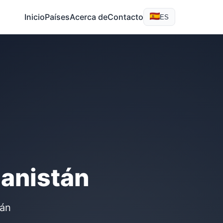
Inicio
Países
Acerca de
Contacto
ES
ganistán
tán