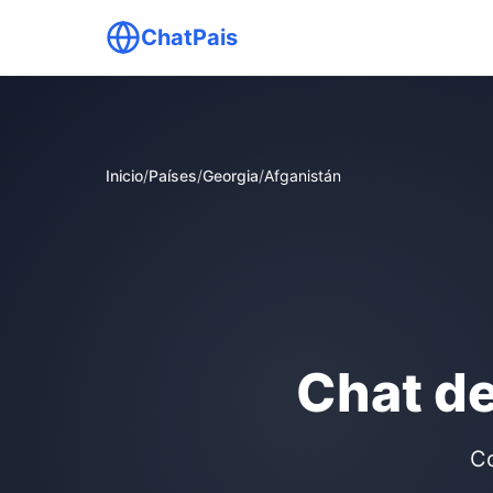
ChatPais
Inicio
/
Países
/
Georgia
/
Afganistán
Chat de
Co