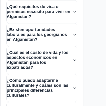
¿Qué requisitos de visa o
permisos necesito para vivir en
Afganistán?
Los ciudadanos georgianos
¿Existen oportunidades
necesitan obtener una visa de
laborales para los georgianos
residencia o permisos específicos
en Afganistán?
antes de establecerse en
Sí, hay oportunidades en sectores
Afganistán. Es recomendable
¿Cuál es el costo de vida y los
como la construcción, la educación
aspectos económicos en
consultar la embajada afgana o la
y la cooperación internacional. El
Afganistán para los
oficina de inmigración para
expatriados?
chat de georgianos en Afganistán
información actualizada y
puede ser un recurso útil para
El costo de vida en Afganistán suele
orientación.
¿Cómo puedo adaptarme
conocer ofertas y establecer
ser más bajo que en Georgia,
culturalmente y cuáles son las
contactos laborales.
especialmente en vivienda y
principales diferencias
culturales?
alimentación. Sin embargo, es
importante planificar bien y contar
Es fundamental respetar las