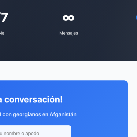
/7
∞
ble
Mensajes
a conversación!
l con georgianos en Afganistán