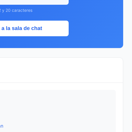
2 y 20 caracteres
 a la sala de chat
án