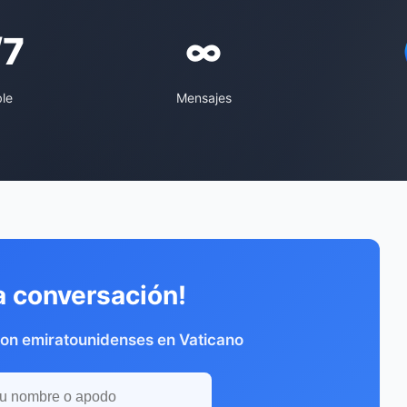
/7
∞
ble
Mensajes
a conversación!
con emiratounidenses en Vaticano