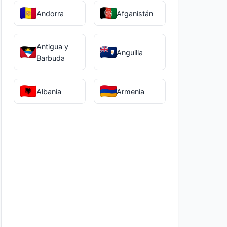
Andorra
Afganistán
Antigua y
Anguilla
Barbuda
Albania
Armenia