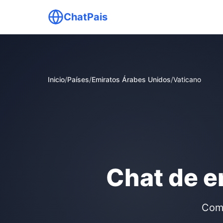
ChatPais
Inicio
/
Países
/
Emiratos Árabes Unidos
/
Vaticano
Chat de e
Comu