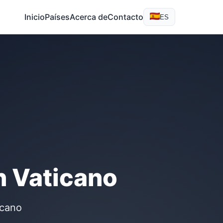
Inicio
Países
Acerca de
Contacto
ES
n Vaticano
icano