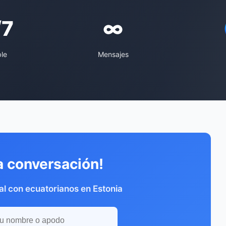
/7
∞
ble
Mensajes
a conversación!
l con ecuatorianos en Estonia