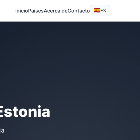
Inicio
Países
Acerca de
Contacto
ES
Estonia
ia