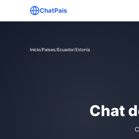
ChatPais
Inicio
/
Países
/
Ecuador
/
Estonia
Chat d
C