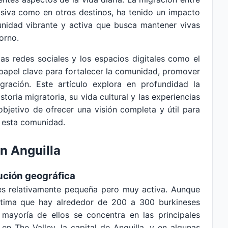
asiva como en otros destinos, ha tenido un impacto
unidad vibrante y activa que busca mantener vivas
orno.
s redes sociales y los espacios digitales como el
papel clave para fortalecer la comunidad, promover
tegración. Este artículo explora en profundidad la
toria migratoria, su vida cultural y las experiencias
objetivo de ofrecer una visión completa y útil para
 esta comunidad.
n Anguilla
bución geográfica
es relativamente pequeña pero muy activa. Aunque
 estima que hay alrededor de 200 a 300 burkineses
a mayoría de ellos se concentra en las principales
en The Valley, la capital de Anguilla, y en algunas