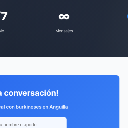
/7
∞
ble
Mensajes
a conversación!
al con burkineses en Anguilla