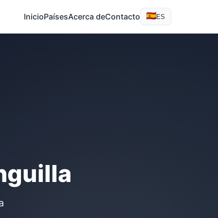
Inicio
Países
Acerca de
Contacto
ES
guilla
a