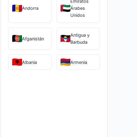
Emiratos
Andorra
Árabes
Unidos
Antigua y
Afganistán
Barbuda
Albania
Armenia