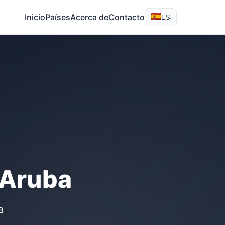
Inicio
Países
Acerca de
Contacto
ES
 Aruba
a