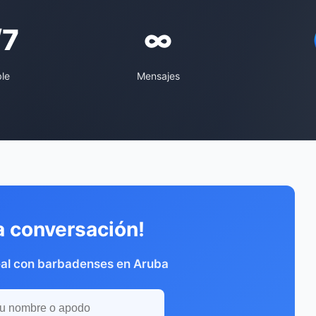
/7
∞
ble
Mensajes
a conversación!
eal con barbadenses en Aruba