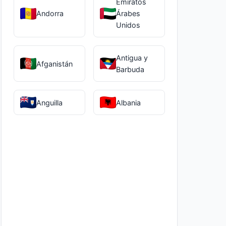
Emiratos
Andorra
Árabes
Unidos
Antigua y
Afganistán
Barbuda
Anguilla
Albania