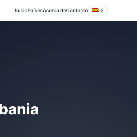
Inicio
Países
Acerca de
Contacto
ES
lbania
a