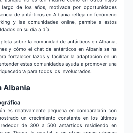
o largo de los años, motivada por oportunidades
sencia de antárticos en Albania refleja un fenómeno
rking y las comunidades online, permite a estos
dados en su día a día.
mpleta sobre la comunidad de antárticos en Albania,
iones y cómo el chat de antárticos en Albania se ha
ra fortalecer lazos y facilitar la adaptación en un
y entender estas comunidades ayuda a promover una
iquecedora para todos los involucrados.
n Albania
ográfica
aún es relativamente pequeña en comparación con
ostrado un crecimiento constante en los últimos
lrededor de 300 a 500 antárticos residiendo en
te en Tirana, la capital, y en otras zonas urbanas