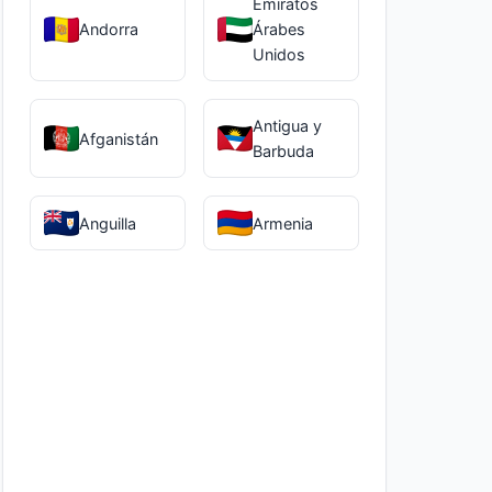
Emiratos
Andorra
Árabes
Unidos
Antigua y
Afganistán
Barbuda
Anguilla
Armenia