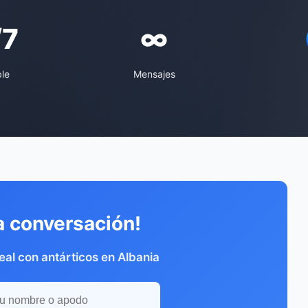
/7
∞
ble
Mensajes
a conversación!
al con antárticos en Albania