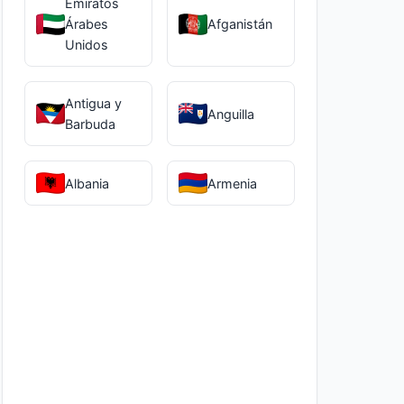
Emiratos
Árabes
Afganistán
Unidos
Antigua y
Anguilla
Barbuda
Albania
Armenia