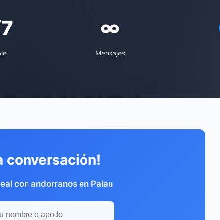
/7
∞
ble
Mensajes
a conversación!
eal con andorranos en Palau