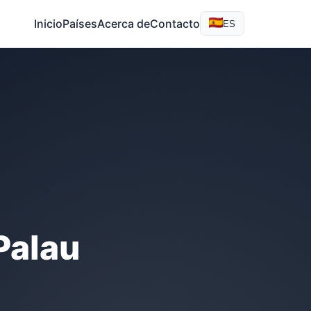
Inicio
Países
Acerca de
Contacto
ES
Palau