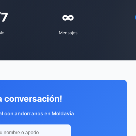
/7
∞
ble
Mensajes
a conversación!
al con andorranos en Moldavia