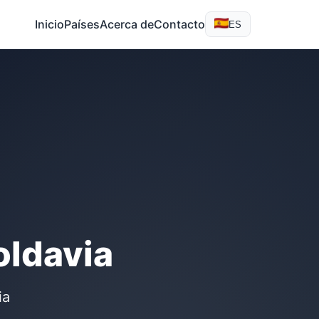
Inicio
Países
Acerca de
Contacto
ES
oldavia
ia