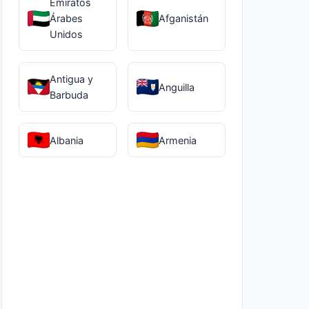
Emiratos
Árabes
Afganistán
Unidos
Antigua y
Anguilla
Barbuda
Albania
Armenia