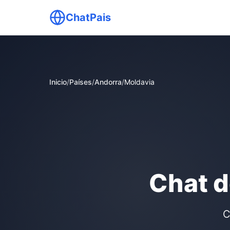
ChatPais
Inicio
/
Países
/
Andorra
/
Moldavia
Chat d
C