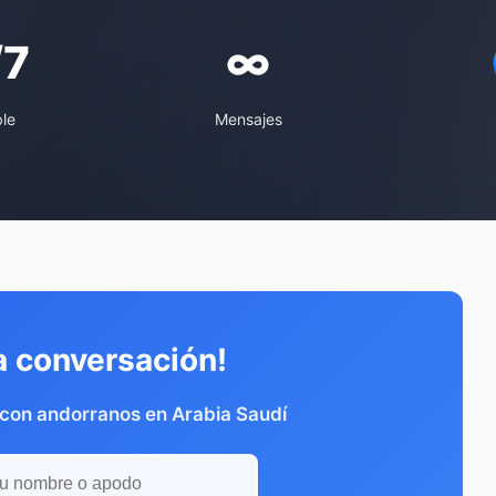
/7
∞
ble
Mensajes
a conversación!
 con andorranos en Arabia Saudí