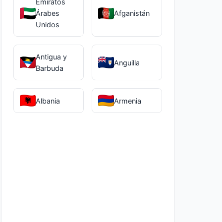
Emiratos
Árabes
Afganistán
Unidos
Antigua y
Anguilla
Barbuda
Albania
Armenia