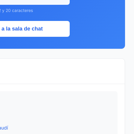
2 y 20 caracteres
 a la sala de chat
audí