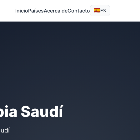
Inicio
Países
Acerca de
Contacto
ES
bia Saudí
audí