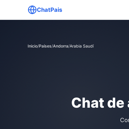
ChatPais
Inicio
/
Países
/
Andorra
/
Arabia Saudí
Chat de 
Com