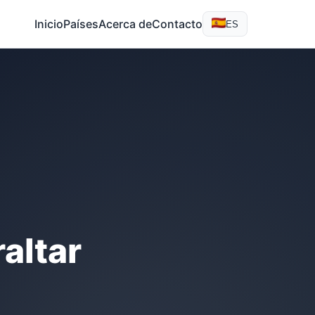
Inicio
Países
Acerca de
Contacto
ES
altar