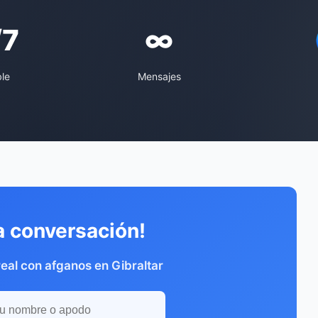
/7
∞
ble
Mensajes
a conversación!
eal con afganos en Gibraltar