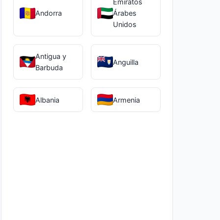
Emiratos
Andorra
Árabes
Unidos
Antigua y
Anguilla
Barbuda
Albania
Armenia