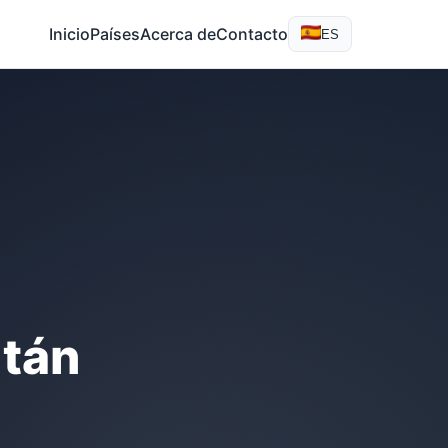
Inicio
Países
Acerca de
Contacto
ES
után