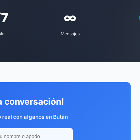
/7
∞
ble
Mensajes
a conversación!
 real con afganos en Bután