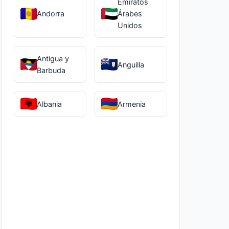
Emiratos
Andorra
Árabes
Unidos
Antigua y
Anguilla
Barbuda
Albania
Armenia