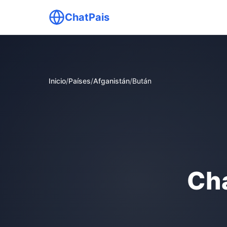
ChatPais
Inicio
/
Países
/
Afganistán
/
Bután
Cha